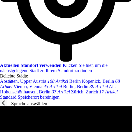
Aktuellen Standort verwenden
Klicken Sie hier, um die
nächstgelegene Stadt zu Ihrem Standort zu finden
Beliebte Städte
Abstätten, Upper Austria
108 Artikel
Berlin Köpenick, Berlin
68
Artikel
Vienna, Vienna
43 Artikel
Berlin, Berlin
39 Artikel
Alt-
Hohenschönhausen, Berlin
37 Artikel
Zürich, Zurich
17 Artikel
Standard Speicherort bereinigen
Sprache auswählen