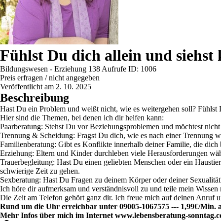
Fühlst Du dich allein und siehs
Bildungswesen - Erziehung
138 Aufrufe
ID: 1006
Preis erfragen / nicht angegeben
Veröffentlicht am 2. 10. 2025
Beschreibung
Hast Du ein Problem und weißt nicht, wie es weitergehen soll? Fühl
Hier sind die Themen, bei denen ich dir helfen kann:
Paarberatung:
Stehst Du vor Beziehungsproblemen und möchtest nicht 
Trennung & Scheidung:
Fragst Du dich, wie es nach einer Trennung we
Familienberatung:
Gibt es Konflikte innerhalb deiner Familie, die dic
Erziehung:
Eltern und Kinder durchleben viele Herausforderungen währe
Trauerbegleitung:
Hast Du einen geliebten Menschen oder ein Haustier v
schwierige Zeit zu gehen.
Sexberatung:
Hast Du Fragen zu deinem Körper oder deiner Sexualität?
Ich höre dir aufmerksam und verständnisvoll zu und teile mein Wissen
Die Zeit am Telefon gehört ganz dir. Ich freue mich auf deinen Anruf
Rund um die Uhr erreichbar unter 09005-1067575 --- 1,99€/Min. a
Mehr Infos über mich im Internet www.lebensberatung-sonntag.