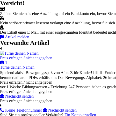
Vorsicht!
Zahlen Sie niemals eine Anzahlung auf ein Bankkonto ein, bevor Sie n
Kein seriöser privater Inserent verlangt eine Anzahlung, bevor Sie sich 
Der Erhalt einer E-Mail mit einer eingescannten Identität bedeutet nich
Artikel melden
Verwandte Artikel
Preis erfragen / nicht angegeben
1
Turne deinen Namen
Spielend aktiv! Bewegungsspaß von A bis Z für Kinder! 🤸‍♀️🤸‍♂️ Entd
herunterladbaren PDFs erhältst du: Das Bewegungs-Alphabet: 26 kreat
Preis erfragen / nicht angegeben
vor 1 Woche
Bildungswesen - Erziehung
247 Personen haben es gese
Preis erfragen / nicht angegeben
Nachricht senden
Preis erfragen / nicht angegeben
Keine Telefonnummer
Nachricht senden
Sind Sie ein professioneller Verkäufer?
Ein Konto erstellen