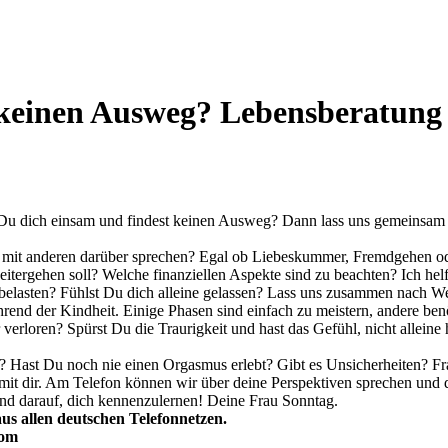
t keinen Ausweg? Lebensberatung 
st Du dich einsam und findest keinen Ausweg? Dann lass uns gemeinsa
mit anderen darüber sprechen? Egal ob Liebeskummer, Fremdgehen oder
itergehen soll? Welche finanziellen Aspekte sind zu beachten? Ich he
h belasten? Fühlst Du dich alleine gelassen? Lass uns zusammen nach W
nd der Kindheit. Einige Phasen sind einfach zu meistern, andere benöt
erloren? Spürst Du die Traurigkeit und hast das Gefühl, nicht alleine 
 Hast Du noch nie einen Orgasmus erlebt? Gibt es Unsicherheiten? Frag
 mit dir. Am Telefon können wir über deine Perspektiven sprechen und
 und darauf, dich kennenzulernen! Deine Frau Sonntag.
us allen deutschen Telefonnetzen.
com