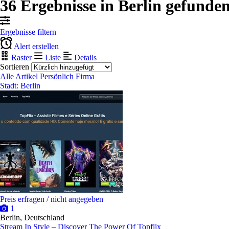
36 Ergebnisse in Berlin gefunde
Ergebnisse filtern
Alert erstellen
Raster
Liste
Details
Sortieren
Alle Artikel
Persönlich
Firma
Stadt: Berlin
Preis erfragen / nicht angegeben
1
Berlin, Deutschland
Stream In Style – Discover The Power Of Topflix