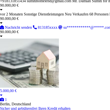
+918131851434 sumitihomelend@gmail.com Mr. Damian Sumiti for more 
90.000,00 €
vor 2 Monaten
Sonstige Dienstleistungen
Neu
Verkaufen
68 Personen 
90.000,00 €
Nachricht senden
813185xxxx
su************@*****.co
90.000,00 €
5.000,00 €
1
Berlin, Deutschland
Sicher und gebührenfrei Ihren Kredit erhalten