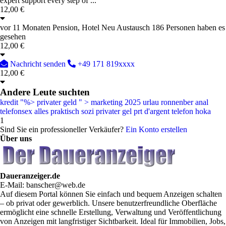
expert support every step of ...
12,00 €
vor 11 Monaten
Pension, Hotel
Neu
Austausch
186 Personen haben es
gesehen
12,00 €
Nachricht senden
+49 171 819xxxx
12,00 €
Andere Leute suchten
kredit
"%>
privater geld
" >
marketing
2025
urlau
ronnenber
anal
telefonsex
alles
praktisch
sozi
privater gel
prt d'argent
telefon
hoka
1
Sind Sie ein professioneller Verkäufer?
Ein Konto erstellen
Über uns
Daueranzeiger.de
E-Mail: banscher@web.de
Auf diesem Portal können Sie einfach und bequem Anzeigen schalten
– ob privat oder gewerblich. Unsere benutzerfreundliche Oberfläche
ermöglicht eine schnelle Erstellung, Verwaltung und Veröffentlichung
von Anzeigen mit langfristiger Sichtbarkeit. Ideal für Immobilien, Jobs,