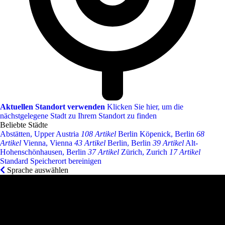
Aktuellen Standort verwenden
Klicken Sie hier, um die
nächstgelegene Stadt zu Ihrem Standort zu finden
Beliebte Städte
Abstätten, Upper Austria
108 Artikel
Berlin Köpenick, Berlin
68
Artikel
Vienna, Vienna
43 Artikel
Berlin, Berlin
39 Artikel
Alt-
Hohenschönhausen, Berlin
37 Artikel
Zürich, Zurich
17 Artikel
Standard Speicherort bereinigen
Sprache auswählen