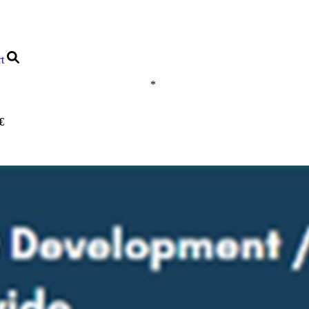
rt
*
€