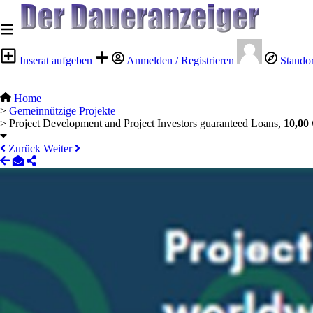
Inserat aufgeben
Anmelden / Registrieren
Stando
Home
>
Gemeinnützige Projekte
>
Project Development and Project Investors guaranteed Loans,
10,00 
Zurück
Weiter