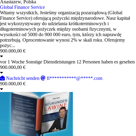
Anastazew, Polska
Global Finance Service
Witamy wszystkich, Jesteśmy organizacją pozarządową (Global
Finance Service) oferującą pożyczki międzynarodowe. Nasz kapitał
jest wykorzystywany do udzielania krótkoterminowych i
długoterminowych pożyczek między osobami fizycznymi, w
wysokości od 5000 do 900 000 euro, tym, którzy ich naprawdę
potrzebują. Oprocentowanie wynosi 2% w skali roku. Oferujemy
pożyc...
900.000,00 €
vor 1 Woche
Sonstige Dienstleistungen
12 Personen haben es gesehen
900.000,00 €
Nachricht senden
fi***********@*****.com
900.000,00 €