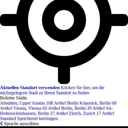
Aktuellen Standort verwenden
Klicken Sie hier, um die
nächstgelegene Stadt zu Ihrem Standort zu finden
Beliebte Städte
Abstätten, Upper Austria
108 Artikel
Berlin Köpenick, Berlin
68
Artikel
Vienna, Vienna
43 Artikel
Berlin, Berlin
39 Artikel
Alt-
Hohenschönhausen, Berlin
37 Artikel
Zürich, Zurich
17 Artikel
Standard Speicherort bereinigen
Sprache auswählen