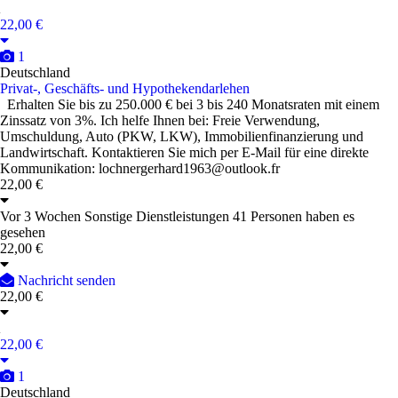
100,00 €
1
Bayern, Deutschland
privatdarlehen ohne zinsen
Haben Sie Probleme an Geld zu kommen, privatdarlehen ohne zinsen?
Ich können zu 100% helfen und Ihnen einen Kredit in jeder Höhe
Leihen zu niedrigen Zinsen. Ich vergeben Kredite in
Österreich,Schweiz,Deutschland und der ganzen Welt. Also wenn sie
Wirklich hilfe benötigen dann schreiben Sie und einfach, email:
info@meteordienst.com
100,00 €
Vor 2 Wochen
Sonstige Dienstleistungen
20 Personen haben es
gesehen
100,00 €
Nachricht senden
100,00 €
22,00 €
1