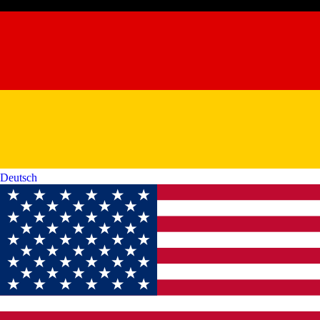
Daueranzeiger.de
E-Mail: banscher@web.de
Auf diesem Portal können Sie einfach und bequem Anzeigen schalten
– ob privat oder gewerblich. Unsere benutzerfreundliche Oberfläche
ermöglicht eine schnelle Erstellung, Verwaltung und Veröffentlichung
von Anzeigen mit langfristiger Sichtbarkeit. Ideal für Immobilien, Jobs,
Dienstleistungen und mehr.
Social media
Whatsapp
Facebook
Pinterest
Twitter
LinkedIn
Informationen
Impressum
Datenschutzerklärung
AGBs
Sprache ändern