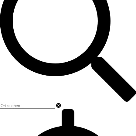
Hallo
Herzlich willkommen!
Anmelden oder registrieren
Inserat aufgeben
Suche
Einloggen
Konto registrieren
Sprache auswählen
Standort ändern
Hilfe
Dunkelmodus aktivieren
Supportseiten
Impressum
Datenschutzerklärung
AGBs
Standort ändern
Standard Standort
Wählen Sie Ihren bevorzugten Standort, um schneller zu suchen und
zu verkaufen.