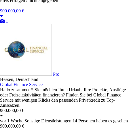
Preis erfragen / nicht angegeben
vor 1 Woche
Sonstige Dienstleistungen
80 Personen haben es gesehen
Preis erfragen / nicht angegeben
Nachricht senden
Preis erfragen / nicht angegeben
Preis erfragen / nicht angegeben
1
Berlin, Deutschland
Stream In Style – Discover The Power Of Topflix
Welcome to TopFlix - your ultimate place to watch movies, series and
anime online! Here, you will find a vast selection of content, all
designed to offer you the best in entertainment. At TopFlix, you have
access to incredible movies, engaging series and exciting anime, all for
free and in exceptional quality. At TopFlix, you'll find movies for every
taste, ...
Preis erfragen / nicht angegeben
vor 1 Woche
Sonstige Dienstleistungen
81 Personen haben es gesehen
Preis erfragen / nicht angegeben
Nachricht senden
Preis erfragen / nicht angegeben
900.000,00 €
1