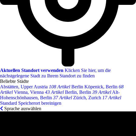
Aktuellen Standort verwenden
Klicken Sie hier, um die
nächstgelegene Stadt zu Ihrem Standort zu finden
Beliebte Städte
Abstätten, Upper Austria
108 Artikel
Berlin Köpenick, Berlin
68
Artikel
Vienna, Vienna
43 Artikel
Berlin, Berlin
39 Artikel
Alt-
Hohenschönhausen, Berlin
37 Artikel
Zürich, Zurich
17 Artikel
Standard Speicherort bereinigen
Sprache auswählen