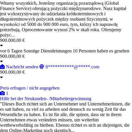
Witamy wszystkich, Jesteśmy organizacją pozarządową (Global
Finance Service) oferującą pożyczki międzynarodowe. Nasz kapitał
jest wykorzystywany do udzielania krótkoterminowych i
długoterminowych pożyczek między osobami fizycznymi, w
wysokości od 5000 do 900 000 euro, tym, którzy ich naprawdę
potrzebują. Oprocentowanie wynosi 2% w skali roku. Oferujemy
pożyc...
900.000,00 €
vor 6 Tagen
Sonstige Dienstleistungen
10 Personen haben es gesehen
900.000,00 €
Nachricht senden
fi***********@*****.com
900.000,00 €
Preis erfragen / nicht angegeben
1
Hilfe bei der Neukunden- /Mitarbeitergewinnung
"Dieses Buch richtet sich an Unternehmer und Unternehmerinnen, die
es satt haben, zu viel zu arbeiten und dennoch zu wenig Zeit für das
Wesentliche zu haben. Es ist für alle, die spüren, dass sie in ihrem
Unternehmen etwas verändern müssen, um weiterhin
wettbewerbsfähig zu bleiben. Ebenso richtet es sich an diejenigen, die
dem Online-Marketing noch skeptisch...