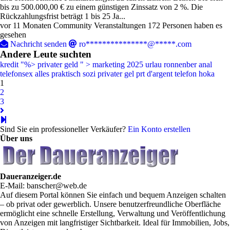
bis zu 500.000,00 € zu einem günstigen Zinssatz von 2 %. Die
Rückzahlungsfrist beträgt 1 bis 25 Ja...
vor 11 Monaten
Community Veranstaltungen
172 Personen haben es
gesehen
Nachricht senden
ro***************@*****.com
Andere Leute suchten
kredit
"%>
privater geld
" >
marketing
2025
urlau
ronnenber
anal
telefonsex
alles
praktisch
sozi
privater gel
prt d'argent
telefon
hoka
1
2
3
Sind Sie ein professioneller Verkäufer?
Ein Konto erstellen
Über uns
Daueranzeiger.de
E-Mail: banscher@web.de
Auf diesem Portal können Sie einfach und bequem Anzeigen schalten
– ob privat oder gewerblich. Unsere benutzerfreundliche Oberfläche
ermöglicht eine schnelle Erstellung, Verwaltung und Veröffentlichung
von Anzeigen mit langfristiger Sichtbarkeit. Ideal für Immobilien, Jobs,