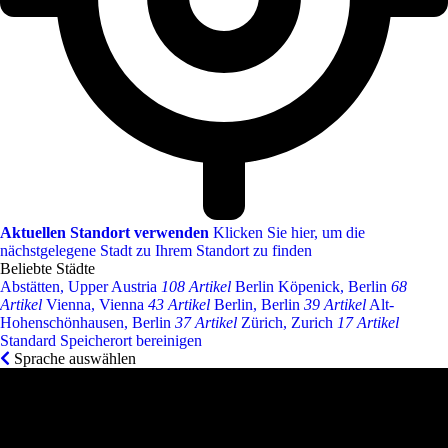
Aktuellen Standort verwenden
Klicken Sie hier, um die
nächstgelegene Stadt zu Ihrem Standort zu finden
Beliebte Städte
Abstätten, Upper Austria
108 Artikel
Berlin Köpenick, Berlin
68
Artikel
Vienna, Vienna
43 Artikel
Berlin, Berlin
39 Artikel
Alt-
Hohenschönhausen, Berlin
37 Artikel
Zürich, Zurich
17 Artikel
Standard Speicherort bereinigen
Sprache auswählen